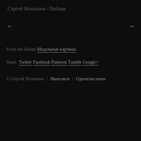
Сергей Игнаткин / Пейзаж
←
→
From the Album
Модульные картины
Share:
Twitter
Facebook
Pinterest
Tumblr
Google+
© Сергей Игнаткин /
Вконтакте
/
Одноклассники