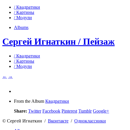
/ Квадратики
/ Картины
/ Модули
Albums
Сергей Игнаткин / Пейзаж
/ Квадратики
/ Картины
/ Модули
←
→
From the Album
Квадратики
Share:
Twitter
Facebook
Pinterest
Tumblr
Google+
© Сергей Игнаткин /
Вконтакте
/
Одноклассники