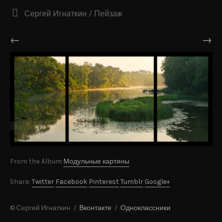
Сергей Игнаткин / Пейзаж
←
→
From the Album
Модульные картины
Share:
Twitter
Facebook
Pinterest
Tumblr
Google+
© Сергей Игнаткин /
Вконтакте
/
Одноклассники